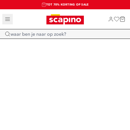
TOT 70% KORTING OP SALE
SALE: LAATSTE KANS!
SHOP NIEUW
Home