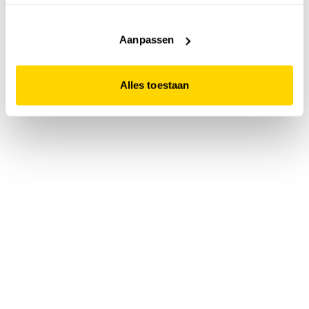
accepteert. Dit doe je door op "Alles toestaan" te klikken.
Liever geen cookies? Hou er dan rekening mee dat de
website niet optimaal functioneert.
Aanpassen
Alles toestaan