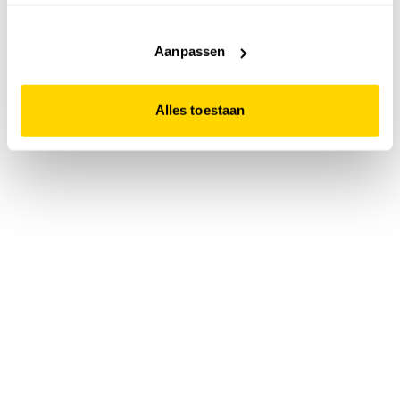
accepteert. Dit doe je door op "Alles toestaan" te klikken.
Liever geen cookies? Hou er dan rekening mee dat de
website niet optimaal functioneert.
Aanpassen
Alles toestaan