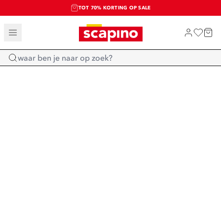
TOT 70% KORTING OP SALE
SALE: LAATSTE KANS!
SHOP NIEUW
Home