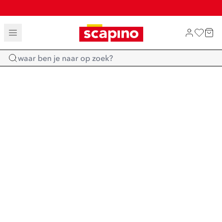
SALE: LAATSTE KANS!
TOT 70% KORTING OP SALE
SHOP NIEUW
Home