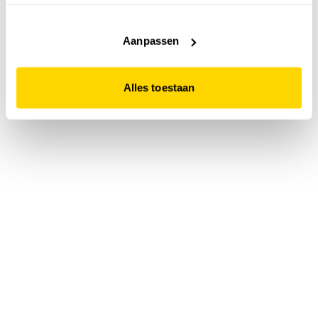
accepteert. Dit doe je door op "Alles toestaan" te klikken.
Liever geen cookies? Hou er dan rekening mee dat de
website niet optimaal functioneert.
Aanpassen
Alles toestaan