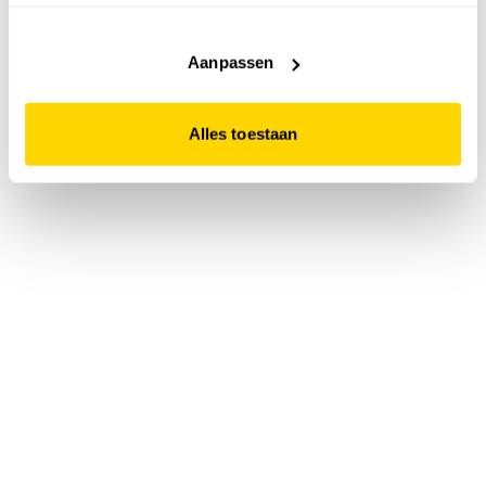
accepteert. Dit doe je door op "Alles toestaan" te klikken.
Liever geen cookies? Hou er dan rekening mee dat de
website niet optimaal functioneert.
Aanpassen
Alles toestaan