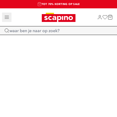
TOT 70% KORTING OP SALE
SALE: LAATSTE KANS!
SHOP NIEUW
Home