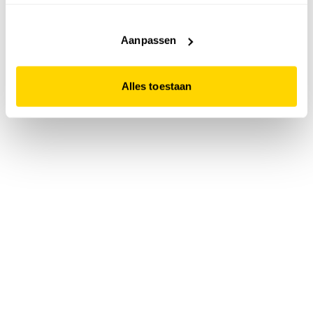
accepteert. Dit doe je door op "Alles toestaan" te klikken.
Liever geen cookies? Hou er dan rekening mee dat de
website niet optimaal functioneert.
Aanpassen
Alles toestaan