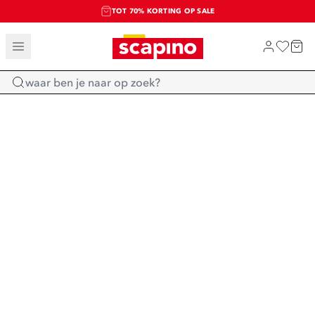
TOT 70% KORTING OP SALE
SALE: LAATSTE KANS!
SHOP NIEUW
Home