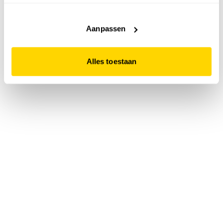
accepteert. Dit doe je door op "Alles toestaan" te klikken.
Liever geen cookies? Hou er dan rekening mee dat de
website niet optimaal functioneert.
Aanpassen
Alles toestaan