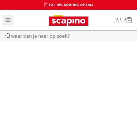
TOT 70% KORTING OP SALE
SALE: LAATSTE KANS!
SHOP NIEUW
Home