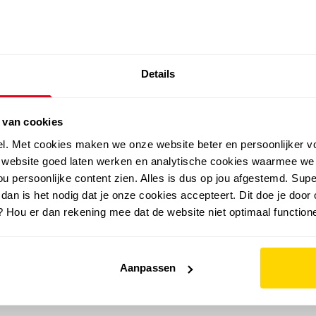
SALE: LAATSTE KANS!
Details
outdoor
zomer
merken
folder
sale
 van cookies
el. Met cookies maken we onze website beter en persoonlijker v
e website goed laten werken en analytische cookies waarmee we
u persoonlijke content zien. Alles is dus op jou afgestemd. Supe
 dan is het nodig dat je onze cookies accepteert. Dit doe je door 
? Hou er dan rekening mee dat de website niet optimaal functione
Aanpassen