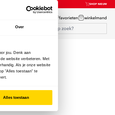
SHOP NIEUW
mijn account
favorieten
winkelmand
Over
oor jou. Denk aan
 de website verbeteren. Met
rhandig. Als je onze website
op "Alles toestaan" te
ert.
Alles toestaan