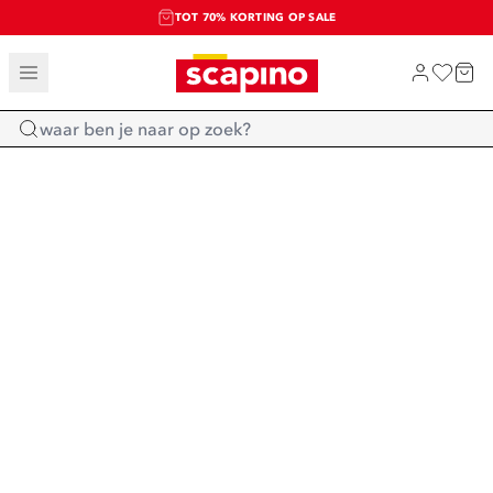
TOT 70% KORTING OP SALE
SALE: LAATSTE KANS!
SHOP NIEUW
Home