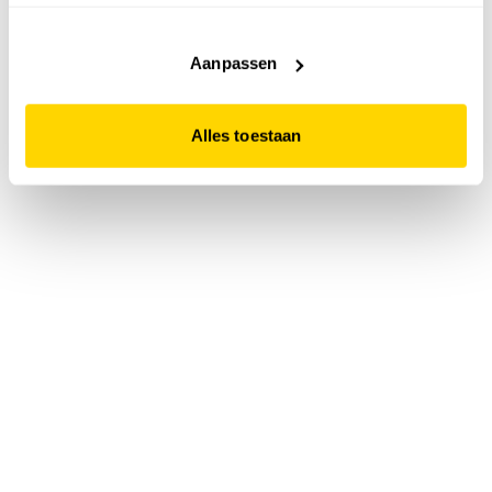
accepteert. Dit doe je door op "Alles toestaan" te klikken.
Liever geen cookies? Hou er dan rekening mee dat de
website niet optimaal functioneert.
Aanpassen
Alles toestaan