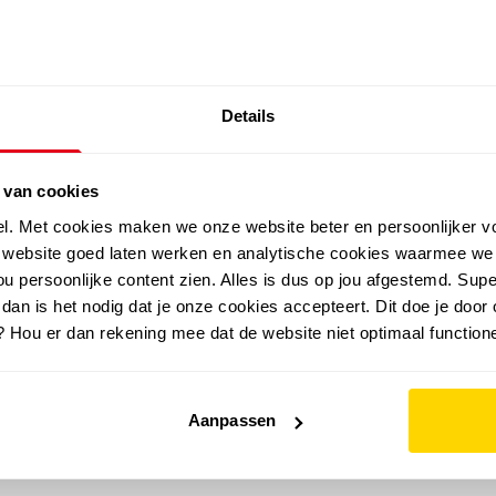
SALE: LAATSTE KANS!
Details
outdoor
zomer
merken
folder
sale
 van cookies
el. Met cookies maken we onze website beter en persoonlijker v
e website goed laten werken en analytische cookies waarmee we
u persoonlijke content zien. Alles is dus op jou afgestemd. Supe
 dan is het nodig dat je onze cookies accepteert. Dit doe je door 
? Hou er dan rekening mee dat de website niet optimaal functione
Aanpassen