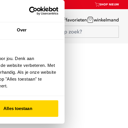
SHOP NIEUW
mijn account
favorieten
winkelmand
Over
oor jou. Denk aan
 de website verbeteren. Met
rhandig. Als je onze website
op "Alles toestaan" te
ert.
Alles toestaan