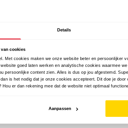
SALE: LAATSTE KANS!
Details
outdoor
zomer
merken
folder
sale
 van cookies
el. Met cookies maken we onze website beter en persoonlijker v
e website goed laten werken en analytische cookies waarmee we
u persoonlijke content zien. Alles is dus op jou afgestemd. Supe
 dan is het nodig dat je onze cookies accepteert. Dit doe je door 
? Hou er dan rekening mee dat de website niet optimaal functione
Aanpassen