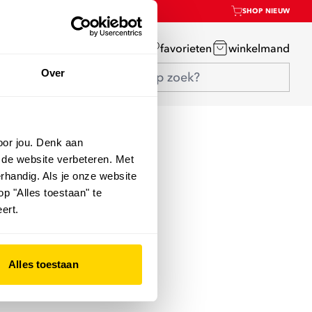
SHOP NIEUW
mijn account
favorieten
winkelmand
Over
oor jou. Denk aan
 de website verbeteren. Met
rhandig. Als je onze website
op "Alles toestaan" te
ert.
Alles toestaan