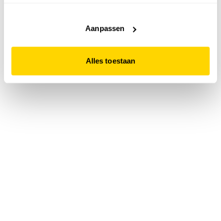
accepteert. Dit doe je door op "Alles toestaan" te klikken.
Liever geen cookies? Hou er dan rekening mee dat de
website niet optimaal functioneert.
Aanpassen
Alles toestaan