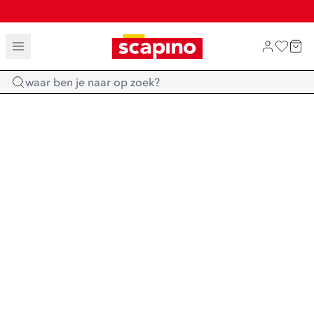
TOT 70% KORTING OP SALE
SALE: LAATSTE KANS!
SHOP NIEUW
Home