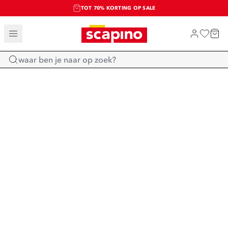
TOT 70% KORTING OP SALE
SALE: LAATSTE KANS!
SHOP NIEUW
Home