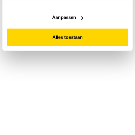
accepteert. Dit doe je door op "Alles toestaan" te klikken.
Liever geen cookies? Hou er dan rekening mee dat de
website niet optimaal functioneert.
Aanpassen
Alles toestaan