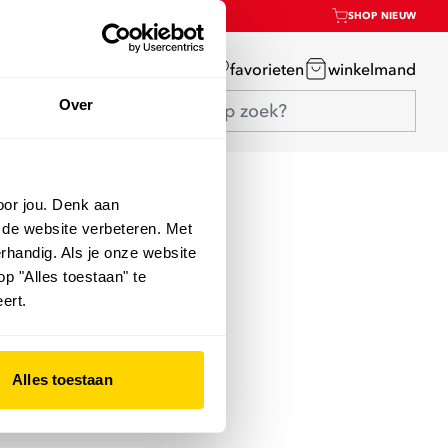
SHOP NIEUW
mijn account
favorieten
winkelmand
Over
oor jou. Denk aan
 de website verbeteren. Met
rhandig. Als je onze website
op "Alles toestaan" te
ert.
Alles toestaan