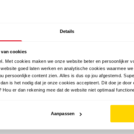
SALE: LAATSTE KANS!
Details
outdoor
zomer
merken
folder
sale
 van cookies
el. Met cookies maken we onze website beter en persoonlijker v
e website goed laten werken en analytische cookies waarmee we
u persoonlijke content zien. Alles is dus op jou afgestemd. Supe
 dan is het nodig dat je onze cookies accepteert. Dit doe je door 
? Hou er dan rekening mee dat de website niet optimaal functione
Aanpassen