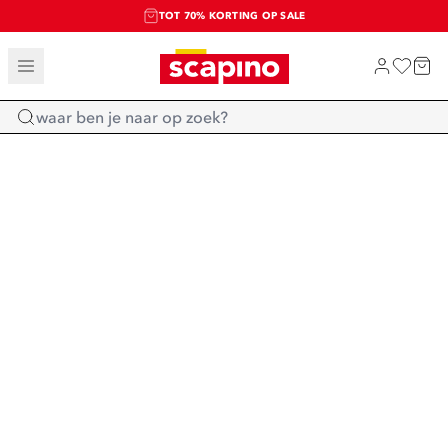
TOT 70% KORTING OP SALE
SALE: LAATSTE KANS!
SHOP NIEUW
Home