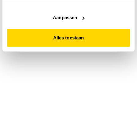
accepteert. Dit doe je door op "Alles toestaan" te klikken.
Liever geen cookies? Hou er dan rekening mee dat de
website niet optimaal functioneert.
Aanpassen
Alles toestaan