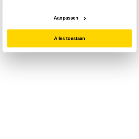
accepteert. Dit doe je door op "Alles toestaan" te klikken.
Liever geen cookies? Hou er dan rekening mee dat de
website niet optimaal functioneert.
Aanpassen
Alles toestaan