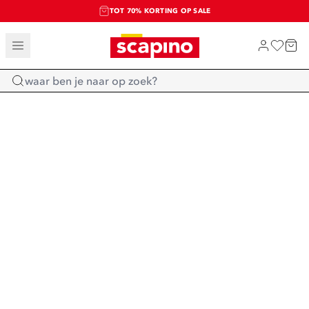
TOT 70% KORTING OP SALE
SALE: LAATSTE KANS!
SHOP NIEUW
Home