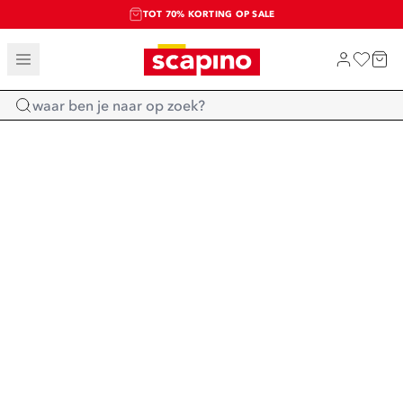
TOT 70% KORTING OP SALE
SALE: LAATSTE KANS!
SHOP NIEUW
Home