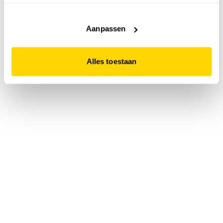
accepteert. Dit doe je door op "Alles toestaan" te klikken.
Liever geen cookies? Hou er dan rekening mee dat de
website niet optimaal functioneert.
Aanpassen
Alles toestaan