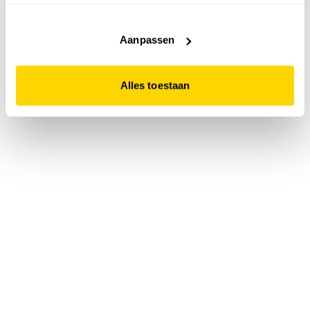
accepteert. Dit doe je door op "Alles toestaan" te klikken.
Liever geen cookies? Hou er dan rekening mee dat de
website niet optimaal functioneert.
Aanpassen
Alles toestaan