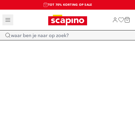
TOT 70% KORTING OP SALE
SALE: LAATSTE KANS!
SHOP NIEUW
Home