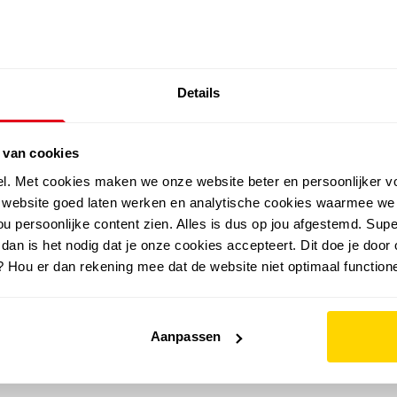
SALE: LAATSTE KANS!
Details
outdoor
zomer
merken
folder
sale
 van cookies
el. Met cookies maken we onze website beter en persoonlijker v
e website goed laten werken en analytische cookies waarmee we
u persoonlijke content zien. Alles is dus op jou afgestemd. Supe
 dan is het nodig dat je onze cookies accepteert. Dit doe je door 
? Hou er dan rekening mee dat de website niet optimaal functione
Aanpassen