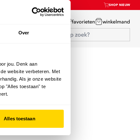
SHOP NIEUW
mijn account
favorieten
winkelmand
Over
oor jou. Denk aan
 de website verbeteren. Met
rhandig. Als je onze website
op "Alles toestaan" te
ert.
Alles toestaan