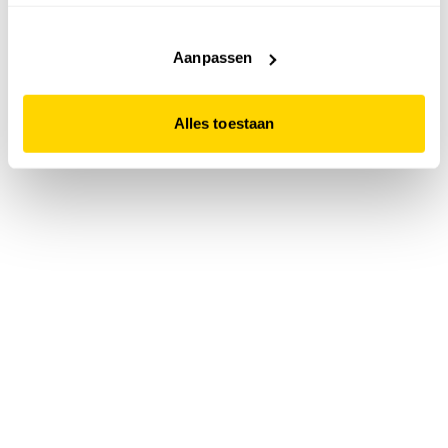
accepteert. Dit doe je door op "Alles toestaan" te klikken.
Liever geen cookies? Hou er dan rekening mee dat de
website niet optimaal functioneert.
Aanpassen
Alles toestaan