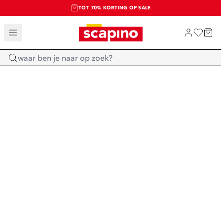
TOT 70% KORTING OP SALE
SALE: LAATSTE KANS!
SHOP NIEUW
Home