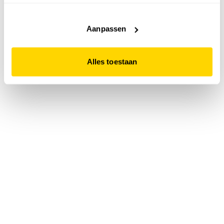
accepteert. Dit doe je door op "Alles toestaan" te klikken.
Liever geen cookies? Hou er dan rekening mee dat de
website niet optimaal functioneert.
Aanpassen
Alles toestaan