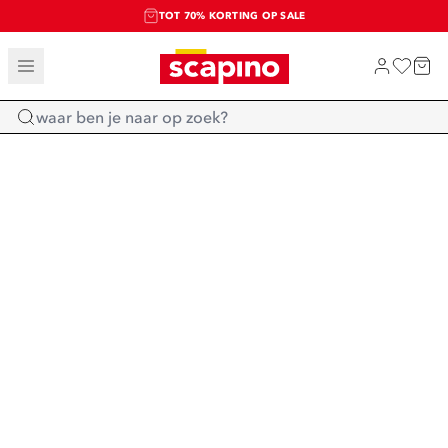
TOT 70% KORTING OP SALE
SALE: LAATSTE KANS!
SHOP NIEUW
Home