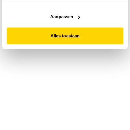
accepteert. Dit doe je door op "Alles toestaan" te klikken.
Liever geen cookies? Hou er dan rekening mee dat de
website niet optimaal functioneert.
Aanpassen
Alles toestaan