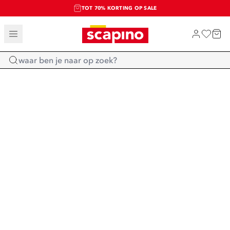
TOT 70% KORTING OP SALE
SALE: LAATSTE KANS!
SHOP NIEUW
Home