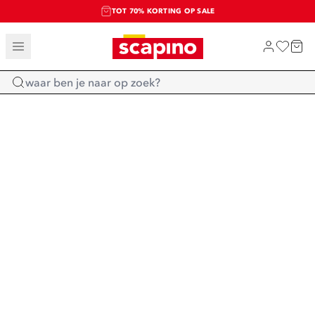
TOT 70% KORTING OP SALE
SALE: LAATSTE KANS!
SHOP NIEUW
Home