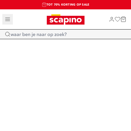
TOT 70% KORTING OP SALE
SALE: LAATSTE KANS!
SHOP NIEUW
Home