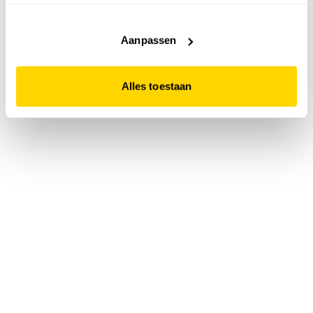
accepteert. Dit doe je door op "Alles toestaan" te klikken.
Liever geen cookies? Hou er dan rekening mee dat de
website niet optimaal functioneert.
Aanpassen
Alles toestaan