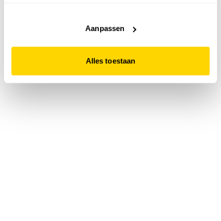
accepteert. Dit doe je door op "Alles toestaan" te klikken.
Liever geen cookies? Hou er dan rekening mee dat de
website niet optimaal functioneert.
Aanpassen
Alles toestaan