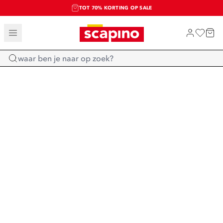
TOT 70% KORTING OP SALE
SALE: LAATSTE KANS!
SHOP NIEUW
Home