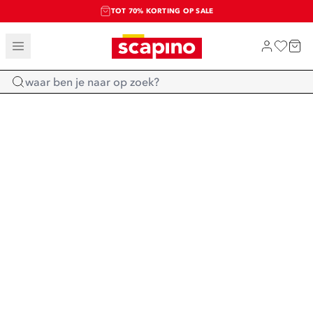
TOT 70% KORTING OP SALE
SALE: LAATSTE KANS!
SHOP NIEUW
Home