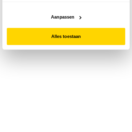
accepteert. Dit doe je door op "Alles toestaan" te klikken.
Liever geen cookies? Hou er dan rekening mee dat de
website niet optimaal functioneert.
Aanpassen
Alles toestaan