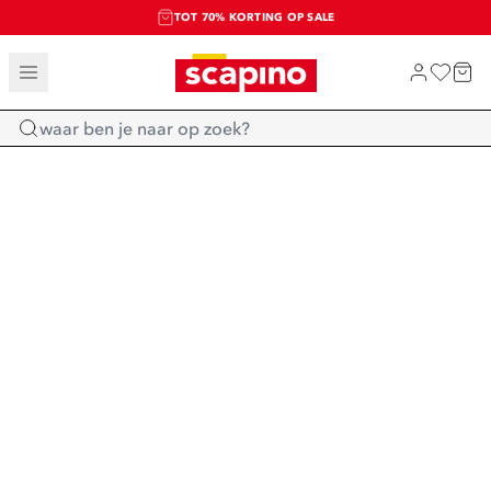
TOT 70% KORTING OP SALE
SALE: LAATSTE KANS!
SHOP NIEUW
Home