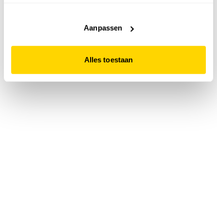
accepteert. Dit doe je door op "Alles toestaan" te klikken.
Liever geen cookies? Hou er dan rekening mee dat de
website niet optimaal functioneert.
Aanpassen
Alles toestaan