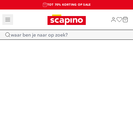
TOT 70% KORTING OP SALE
SALE: LAATSTE KANS!
SHOP NIEUW
Home