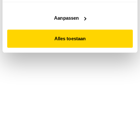
accepteert. Dit doe je door op "Alles toestaan" te klikken.
Liever geen cookies? Hou er dan rekening mee dat de
website niet optimaal functioneert.
Aanpassen
Alles toestaan