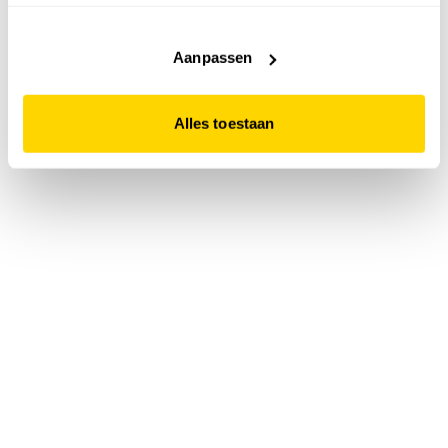
accepteert. Dit doe je door op "Alles toestaan" te klikken.
Liever geen cookies? Hou er dan rekening mee dat de
website niet optimaal functioneert.
Aanpassen
Alles toestaan