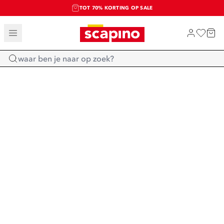
TOT 70% KORTING OP SALE
SALE: LAATSTE KANS!
SHOP NIEUW
Home