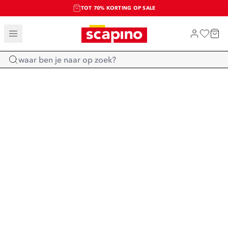
TOT 70% KORTING OP SALE
SALE: LAATSTE KANS!
SHOP NIEUW
Home