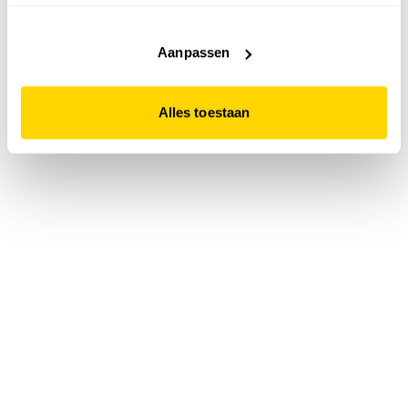
accepteert. Dit doe je door op "Alles toestaan" te klikken.
Liever geen cookies? Hou er dan rekening mee dat de
website niet optimaal functioneert.
Aanpassen
Alles toestaan