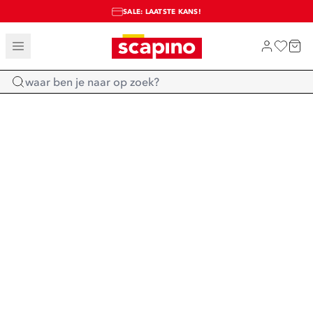
SALE: LAATSTE KANS!
TOT 70% KORTING OP SALE
SHOP NIEUW
Home