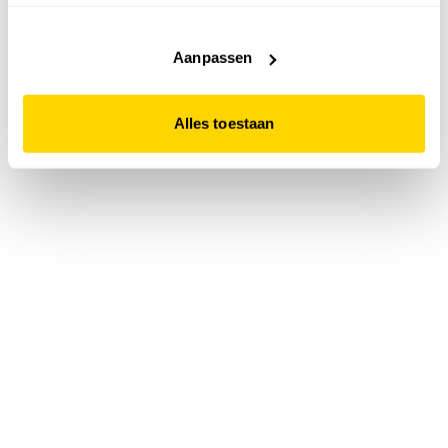
accepteert. Dit doe je door op "Alles toestaan" te klikken.
Liever geen cookies? Hou er dan rekening mee dat de
website niet optimaal functioneert.
Aanpassen
Alles toestaan