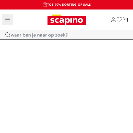
TOT 70% KORTING OP SALE
SALE: LAATSTE KANS!
SHOP NIEUW
Home