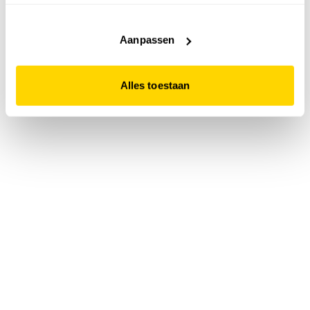
accepteert. Dit doe je door op "Alles toestaan" te klikken.
Liever geen cookies? Hou er dan rekening mee dat de
website niet optimaal functioneert.
Aanpassen
Alles toestaan