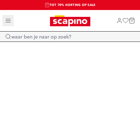
TOT 70% KORTING OP SALE
SALE: LAATSTE KANS!
SHOP NIEUW
Home