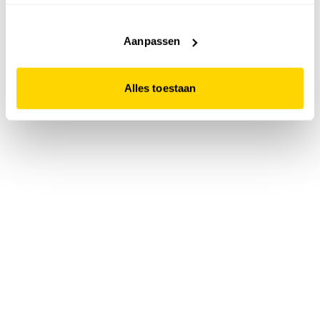
accepteert. Dit doe je door op "Alles toestaan" te klikken.
Liever geen cookies? Hou er dan rekening mee dat de
website niet optimaal functioneert.
Aanpassen
Alles toestaan