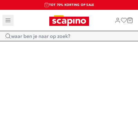
TOT 70% KORTING OP SALE
SALE: LAATSTE KANS!
SHOP NIEUW
Home