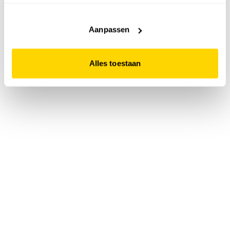
accepteert. Dit doe je door op "Alles toestaan" te klikken.
Liever geen cookies? Hou er dan rekening mee dat de
website niet optimaal functioneert.
Aanpassen
Alles toestaan