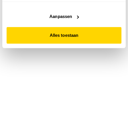
accepteert. Dit doe je door op "Alles toestaan" te klikken.
Liever geen cookies? Hou er dan rekening mee dat de
website niet optimaal functioneert.
Aanpassen
Alles toestaan