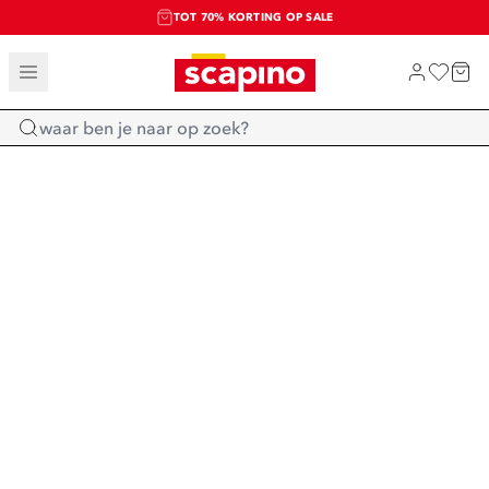
TOT 70% KORTING OP SALE
SALE: LAATSTE KANS!
SHOP NIEUW
Home