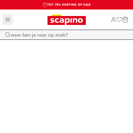
TOT 70% KORTING OP SALE
SALE: LAATSTE KANS!
SHOP NIEUW
Home