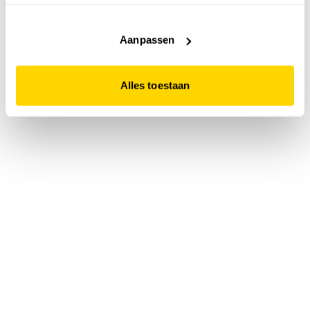
accepteert. Dit doe je door op "Alles toestaan" te klikken.
Liever geen cookies? Hou er dan rekening mee dat de
website niet optimaal functioneert.
Aanpassen
Alles toestaan