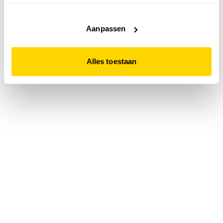
accepteert. Dit doe je door op "Alles toestaan" te klikken.
Liever geen cookies? Hou er dan rekening mee dat de
website niet optimaal functioneert.
Aanpassen
Alles toestaan