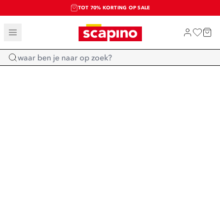
TOT 70% KORTING OP SALE
SALE: LAATSTE KANS!
SHOP NIEUW
Home