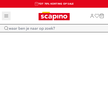
TOT 70% KORTING OP SALE
SALE: LAATSTE KANS!
SHOP NIEUW
Home