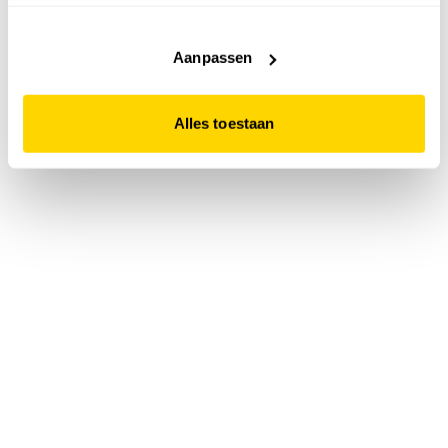
accepteert. Dit doe je door op "Alles toestaan" te klikken.
Liever geen cookies? Hou er dan rekening mee dat de
website niet optimaal functioneert.
Aanpassen
Alles toestaan