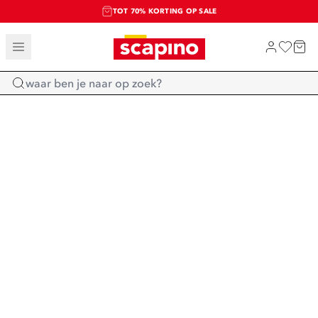
TOT 70% KORTING OP SALE
SALE: LAATSTE KANS!
SHOP NIEUW
Home