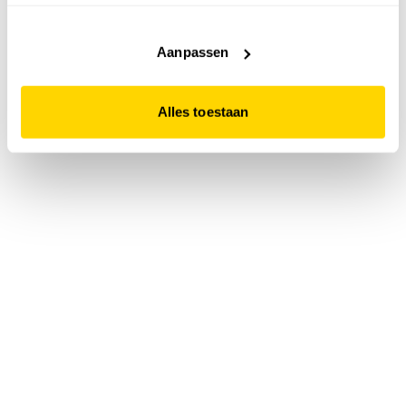
accepteert. Dit doe je door op "Alles toestaan" te klikken.
Liever geen cookies? Hou er dan rekening mee dat de
website niet optimaal functioneert.
Aanpassen
Alles toestaan