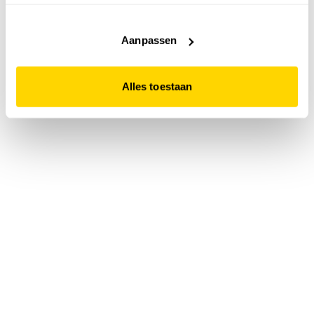
accepteert. Dit doe je door op "Alles toestaan" te klikken.
Liever geen cookies? Hou er dan rekening mee dat de
website niet optimaal functioneert.
Aanpassen
Alles toestaan