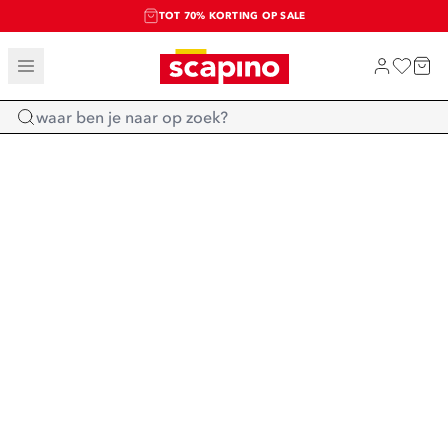
TOT 70% KORTING OP SALE
SALE: LAATSTE KANS!
SHOP NIEUW
Home