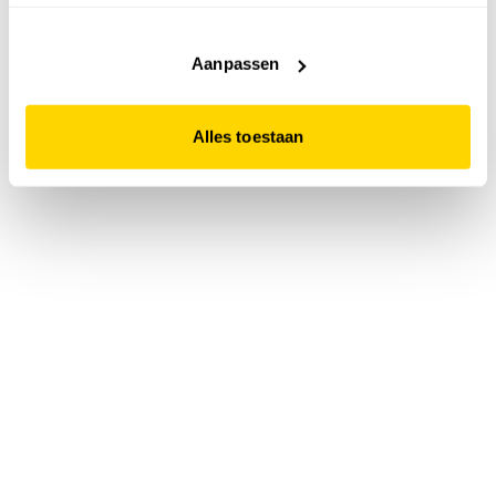
accepteert. Dit doe je door op "Alles toestaan" te klikken.
Liever geen cookies? Hou er dan rekening mee dat de
website niet optimaal functioneert.
Aanpassen
Alles toestaan