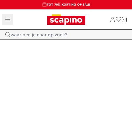
TOT 70% KORTING OP SALE
SALE: LAATSTE KANS!
SHOP NIEUW
Home