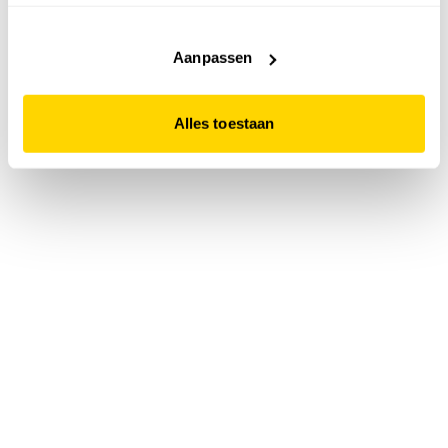
accepteert. Dit doe je door op "Alles toestaan" te klikken.
Liever geen cookies? Hou er dan rekening mee dat de
website niet optimaal functioneert.
Aanpassen
Alles toestaan