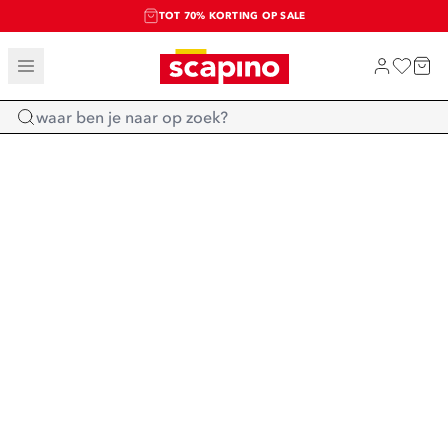
TOT 70% KORTING OP SALE
SALE: LAATSTE KANS!
SHOP NIEUW
Home