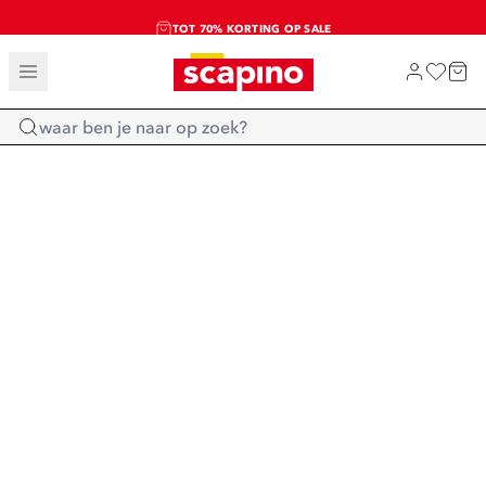
TOT 70% KORTING OP SALE
SALE: LAATSTE KANS!
SHOP NIEUW
Home