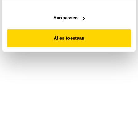
accepteert. Dit doe je door op "Alles toestaan" te klikken.
Liever geen cookies? Hou er dan rekening mee dat de
website niet optimaal functioneert.
Aanpassen
Alles toestaan