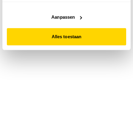
accepteert. Dit doe je door op "Alles toestaan" te klikken.
Liever geen cookies? Hou er dan rekening mee dat de
website niet optimaal functioneert.
Aanpassen
Alles toestaan