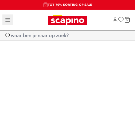
TOT 70% KORTING OP SALE
SALE: LAATSTE KANS!
SHOP NIEUW
Home