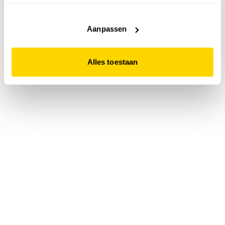
accepteert. Dit doe je door op "Alles toestaan" te klikken.
Liever geen cookies? Hou er dan rekening mee dat de
website niet optimaal functioneert.
Aanpassen
Alles toestaan