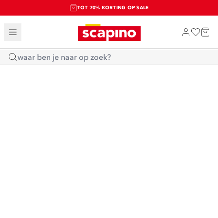
TOT 70% KORTING OP SALE
SALE: LAATSTE KANS!
SHOP NIEUW
Home