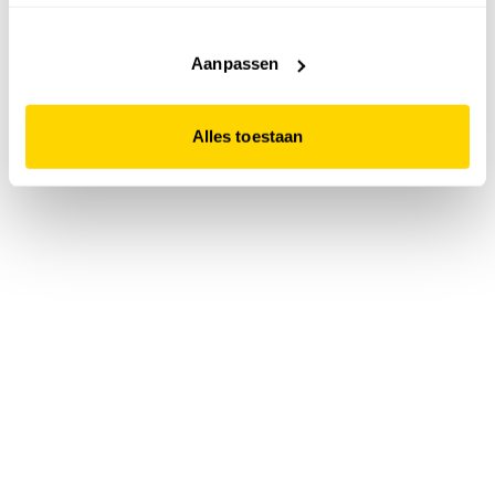
accepteert. Dit doe je door op "Alles toestaan" te klikken.
Liever geen cookies? Hou er dan rekening mee dat de
website niet optimaal functioneert.
Aanpassen
Alles toestaan