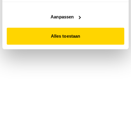
accepteert. Dit doe je door op "Alles toestaan" te klikken.
Liever geen cookies? Hou er dan rekening mee dat de
website niet optimaal functioneert.
Aanpassen
Alles toestaan