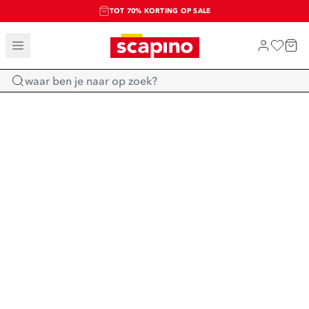
TOT 70% KORTING OP SALE
SALE: LAATSTE KANS!
SHOP NIEUW
Home