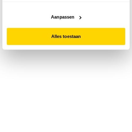
accepteert. Dit doe je door op "Alles toestaan" te klikken.
Liever geen cookies? Hou er dan rekening mee dat de
website niet optimaal functioneert.
Aanpassen
Alles toestaan