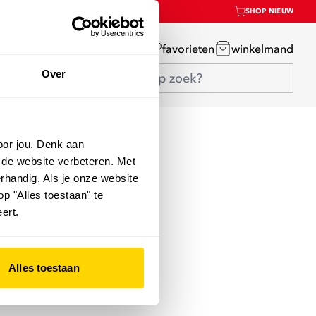
SHOP NIEUW
mijn account
favorieten
winkelmand
Over
oor jou. Denk aan
 de website verbeteren. Met
rhandig. Als je onze website
op "Alles toestaan" te
ert.
Alles toestaan