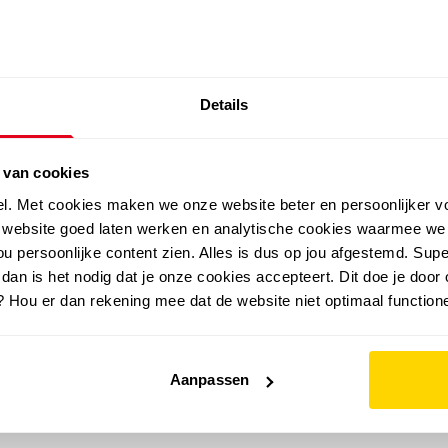
SALE: LAATSTE KANS!
Details
outdoor
zomer
merken
folder
sale
 van cookies
el. Met cookies maken we onze website beter en persoonlijker v
e website goed laten werken en analytische cookies waarmee we
u persoonlijke content zien. Alles is dus op jou afgestemd. Supe
 dan is het nodig dat je onze cookies accepteert. Dit doe je door 
? Hou er dan rekening mee dat de website niet optimaal functione
Aanpassen