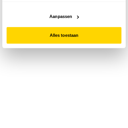
accepteert. Dit doe je door op "Alles toestaan" te klikken.
Liever geen cookies? Hou er dan rekening mee dat de
website niet optimaal functioneert.
Aanpassen
Alles toestaan