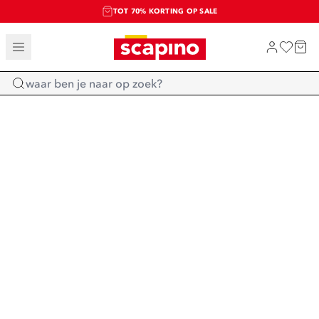
TOT 70% KORTING OP SALE
SALE: LAATSTE KANS!
SHOP NIEUW
Home