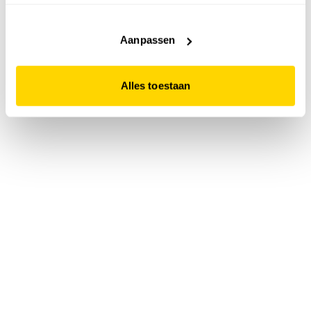
accepteert. Dit doe je door op "Alles toestaan" te klikken.
Liever geen cookies? Hou er dan rekening mee dat de
website niet optimaal functioneert.
Aanpassen
Alles toestaan