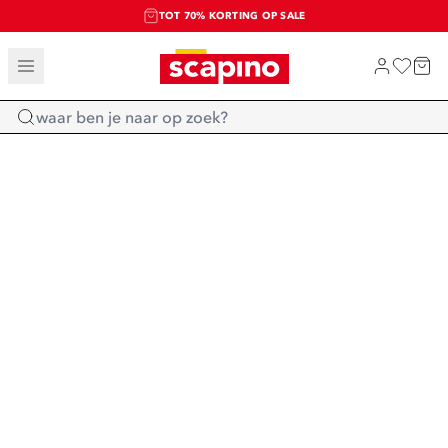
TOT 70% KORTING OP SALE
SALE: LAATSTE KANS!
SHOP NIEUW
Home